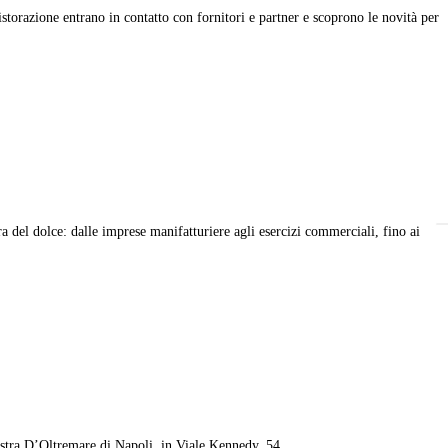
storazione entrano in contatto con fornitori e partner e scoprono le novità per
a del dolce: dalle imprese manifatturiere agli esercizi commerciali, fino ai
ostra D’Oltremare di Napoli, in Viale Kennedy, 54.