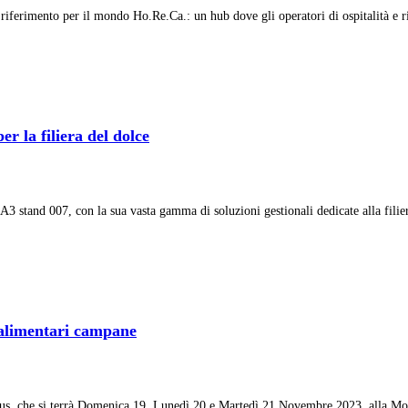
 riferimento per il mondo Ho.Re.Ca.: un hub dove gli operatori di ospitalità e ri
 la filiera del dolce
A3 stand 007, con la sua vasta gamma di soluzioni gestionali dedicate alla filier
roalimentari campane
Gustus, che si terrà Domenica 19, Lunedì 20 e Martedì 21 Novembre 2023, alla M