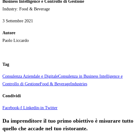
Business Intelligence e Controllo di Gestione
Industry: Food & Beverage
3 Settembre 2021
Autore
Paolo Liccardo
Tag
Consulenza Aziendale e Digitale
Consulenza in Business Intelligence e
Controllo di Gestione
Food & Beverage
Industries
Condividi
Facebook-f
Linkedin-in
Twitter
Da imprenditore il tuo primo obiettivo è misurare tutto
quello che accade nel tuo ristorante.