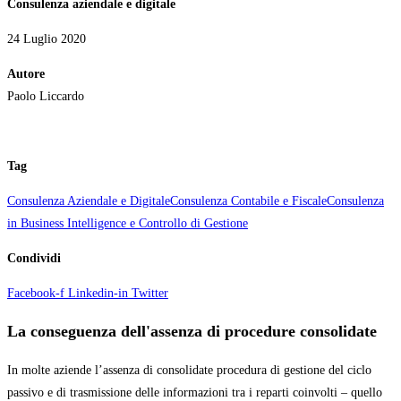
Consulenza aziendale e digitale
24 Luglio 2020
Autore
Paolo Liccardo
Tag
Consulenza Aziendale e Digitale
Consulenza Contabile e Fiscale
Consulenza
in Business Intelligence e Controllo di Gestione
Condividi
Facebook-f
Linkedin-in
Twitter
La conseguenza dell'assenza di procedure consolidate
In molte aziende l’assenza di consolidate procedura di gestione del ciclo
passivo e di trasmissione delle informazioni tra i reparti coinvolti – quello