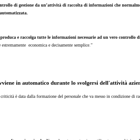
ntrollo di gestione da un’attività di raccolta di informazioni che normalme
 automatizzata.
oduca e raccolga tutte le informazioni necessarie ad un vero controllo di
one estremamente economica e decisamente semplice.”
avviene in automatico durante lo svolgersi dell'attività azi
riticità è data dalla formazione del personale che va messo in condizione di rac